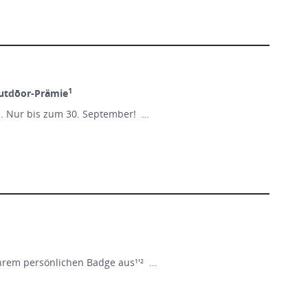
1
utdōor-Prämie
n. Nur bis zum 30. September! …
Ihrem persönlichen Badge aus¹'² …