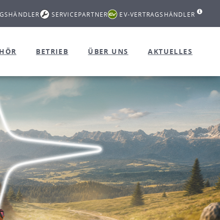
AGSHÄNDLER
SERVICEPARTNER
EV-VERTRAGSHÄNDLER
EHÖR
BETRIEB
ÜBER UNS
AKTUELLES
Mach deinen Weg zum 
vollelektrisch und zu Top-Konditionen
MEHR ERFAHREN