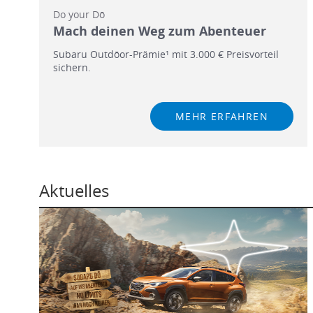
Do your Dō
Mach deinen Weg zum Abenteuer
Subaru Outdōor-Prämie¹ mit 3.000 € Preisvorteil
sichern.
MEHR ERFAHREN
Aktuelles