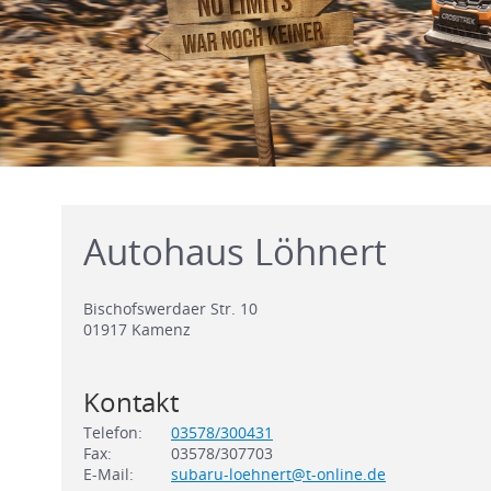
Autohaus Löhnert
Bischofswerdaer Str. 10
01917
Kamenz
Kontakt
Telefon:
03578/300431
Fax:
03578/307703
E-Mail:
subaru-loehnert@t-online.de