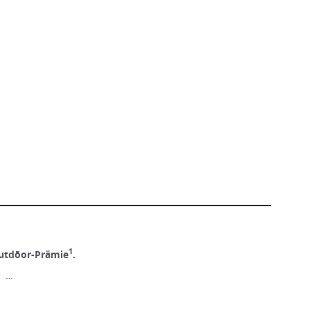
1
utdōor-Prämie
.
! …