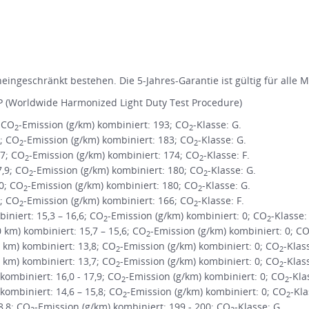
ingeschränkt bestehen. Die 5-Jahres-Garantie ist gültig für alle 
 (Worldwide Harmonized Light Duty Test Procedure)
; CO
-Emission (g/km) kombiniert: 193; CO
-Klasse: G.
2
2
1; CO
-Emission (g/km) kombiniert: 183; CO
-Klasse: G.
2
2
,7; CO
-Emission (g/km) kombiniert: 174; CO
-Klasse: F.
2
2
7,9; CO
-Emission (g/km) kombiniert: 180; CO
-Klasse: G.
2
2
,0; CO
-Emission (g/km) kombiniert: 180; CO
-Klasse: G.
2
2
3; CO
-Emission (g/km) kombiniert: 166; CO
-Klasse: F.
2
2
niert: 15,3 – 16,6; CO
-Emission (g/km) kombiniert: 0; CO
-Klasse:
2
2
m) kombiniert: 15,7 – 15,6; CO
-Emission (g/km) kombiniert: 0; C
2
km) kombiniert: 13,8; CO
-Emission (g/km) kombiniert: 0; CO
-Klas
2
2
km) kombiniert: 13,7; CO
-Emission (g/km) kombiniert: 0; CO
-Klas
2
2
ombiniert: 16,0 - 17,9; CO
-Emission (g/km) kombiniert: 0; CO
-Kla
2
2
ombiniert: 14,6 – 15,8; CO
-Emission (g/km) kombiniert: 0; CO
-Kla
2
2
8,8; CO
-Emission (g/km) kombiniert: 199 - 200; CO
-Klasse: G.