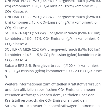
UNCHARTED 77 FWD (165 kW): Energieverbrauch (kWh/100
km) kombiniert: 13,8; CO
-Emission (g/km) kombiniert: 0;
2
CO
-Klasse: A.
2
UNCHARTED 58 FWD (123 kW): Energieverbrauch (kWh/100
km) kombiniert: 13,7; CO
-Emission (g/km) kombiniert: 0;
2
CO
-Klasse: A.
2
SOLTERRA MJ23 (160 kW): Energieverbrauch (kWh/100 km)
kombiniert: 16,0 - 17,9; CO
-Emission (g/km) kombiniert: 0;
2
CO
-Klasse: A.
2
SOLTERRA MJ26 (252 kW): Energieverbrauch (kWh/100 km)
kombiniert: 14,6 – 15,8; CO
-Emission (g/km) kombiniert: 0;
2
CO
-Klasse: A.
2
Subaru BRZ 2.4i: Energieverbrauch (l/100 km) kombiniert:
8,8; CO
-Emission (g/km) kombiniert: 199 - 200; CO
-Klasse:
2
2
G.
Weitere Informationen zum offiziellen Kraftstoffverbrauch
und den offiziellen spezifischen CO
-Emissionen neuer
2
Personenkraftwagen können dem „Leitfaden über den
Kraftstoffverbrauch, die CO
-Emissionen und den
2
Stromverbrauch neuer Personenkraftwagen“ entnommen